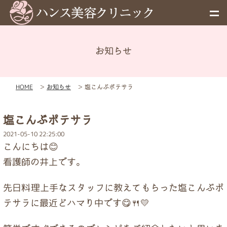
お知らせ
メニュー
HOME
＞
お知らせ
＞
塩こんぶポテサラ
予約
塩こんぶポテサラ
料金表
2021-05-10 22:25:00
こんにちは😊
お知らせ
看護師の井上です。
先日料理上手なスタッフに教えてもらった塩こんぶポ
初めての方へ
テサラに最近どハマり中です😋🍴💛