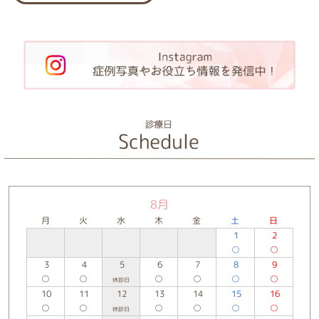
8月
月
火
水
木
金
土
日
1
2
○
○
3
4
5
6
7
8
9
○
○
○
○
○
○
休診日
10
11
12
13
14
15
16
○
○
○
○
○
○
休診日