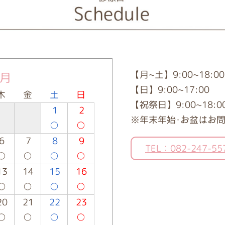
【月~土】9:00~18:00
8月
【日】9:00~17:00
木
金
土
日
【祝祭日】9:00~18:0
1
2
※年末年始･お盆はお
○
○
6
7
8
9
TEL：082-247-55
○
○
○
○
13
14
15
16
○
○
○
○
20
21
22
23
○
○
○
○