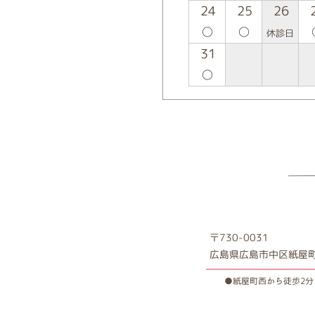
24
25
26
○
○
休診日
31
○
〒730-0031
広島県広島市中区紙屋町2
●紙屋町西から徒歩2分