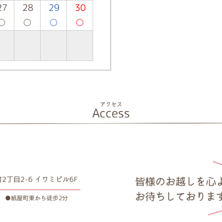
27
28
29
30
○
○
○
○
丁目2-6 イワミビル6F
 ●紙屋町東から徒歩2分