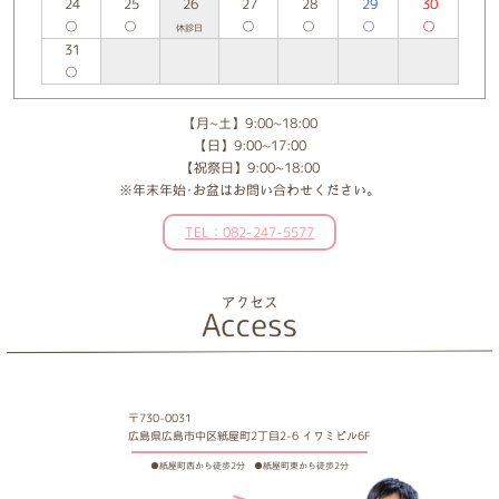
24
25
26
27
28
29
30
○
○
○
○
○
○
休診日
31
○
【月~土】9:00~18:00
【日】9:00~17:00
【祝祭日】9:00~18:00
※年末年始･お盆はお問い合わせください。
TEL：082-247-5577
〒730-0031
広島県広島市中区紙屋町2丁目2-6 イワミビル6F
●紙屋町西から徒歩2分 ●紙屋町東から徒歩2分