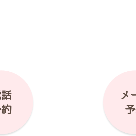
電話
メ
予約
予