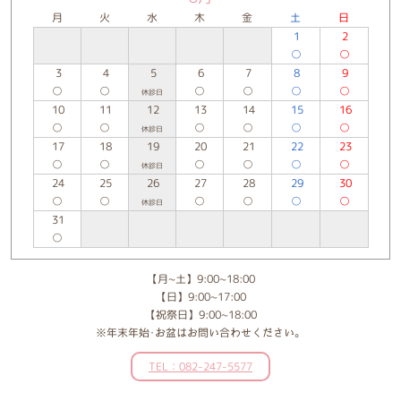
月
火
水
木
金
土
日
1
2
○
○
3
4
5
6
7
8
9
○
○
○
○
○
○
休診日
10
11
12
13
14
15
16
○
○
○
○
○
○
休診日
17
18
19
20
21
22
23
○
○
○
○
○
○
休診日
24
25
26
27
28
29
30
○
○
○
○
○
○
休診日
31
○
【月~土】9:00~18:00
【日】9:00~17:00
【祝祭日】9:00~18:00
※年末年始･お盆はお問い合わせください。
TEL：082-247-5577