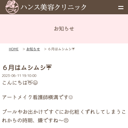
お知らせ
メニュー
HOME
＞
お知らせ
＞
６月はムシムシ☔
予約
６月はムシムシ☔
料金表
2023-06-11 19:10:00
こんにちは👋😃
お知らせ
アートメイク看護師横溝です☺️
初めての方へ
プールやお出かけですぐにお化粧くずれしてしまうこ
れからの時期、嫌ですね～😣