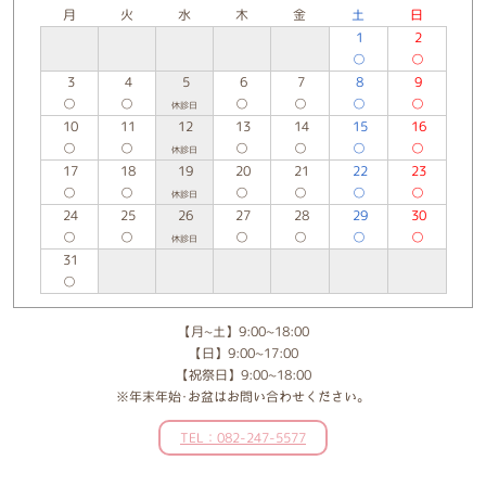
月
火
水
木
金
土
日
1
2
○
○
3
4
5
6
7
8
9
○
○
○
○
○
○
休診日
10
11
12
13
14
15
16
○
○
○
○
○
○
休診日
17
18
19
20
21
22
23
○
○
○
○
○
○
休診日
24
25
26
27
28
29
30
○
○
○
○
○
○
休診日
31
○
【月~土】9:00~18:00
【日】9:00~17:00
【祝祭日】9:00~18:00
※年末年始･お盆はお問い合わせください。
TEL：082-247-5577