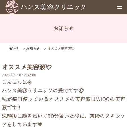
お知らせ
メニュー
HOME
＞
お知らせ
＞
オススメ美容液💘
予約
オススメ美容液💘
料金表
2023-07-10 17:32:00
こんにちは☀️
お知らせ
ハンス美容クリニックの受付です🎧
私が毎日使っているオススメの美容液はWIQOの美容
液です!!
初めての方へ
洗顔後に顔を拭いて30分置いた後に、普段のスキンケ
アをしています💙