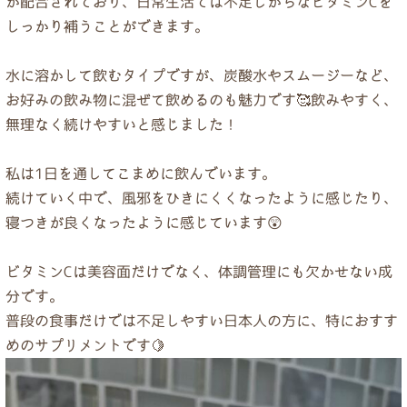
が配合されており、日常生活では不足しがちなビタミンCを
ドクター紹介
しっかり補うことができます。
当院について
水に溶かして飲むタイプですが、炭酸水やスムージーなど、
お好みの飲み物に混ぜて飲めるのも魅力です🥰飲みやすく、
無理なく続けやすいと感じました！
トップページ
私は1日を通してこまめに飲んでいます。
続けていく中で、風邪をひきにくくなったように感じたり、
寝つきが良くなったように感じています😲
ビタミンCは美容面だけでなく、体調管理にも欠かせない成
分です。
普段の食事だけでは不足しやすい日本人の方に、特におすす
めのサプリメントです🍋