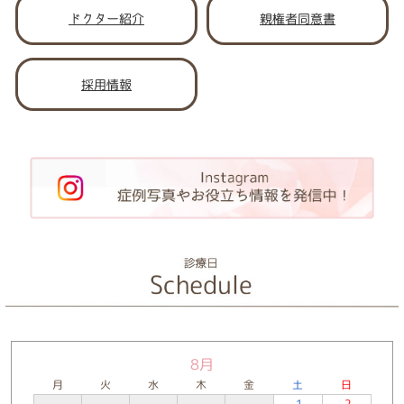
ドクター紹介
親権者同意書
採用情報
8月
月
火
水
木
金
土
日
1
2